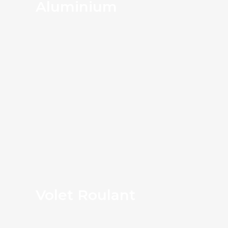
Aluminium
Store Intérieur
Volet Roulant
Contrôlez la lumière, préservez votre intimité et sublimez votre décoration avec nos stores sur mesure.