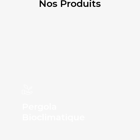
Nos Produits
Store Extérieur
Maîtrisez l’ombre et la lumière tout en valorisant vos façades avec nos stores résistants et élégants.
VOIR PLUS
Pergola
Bioclimatique