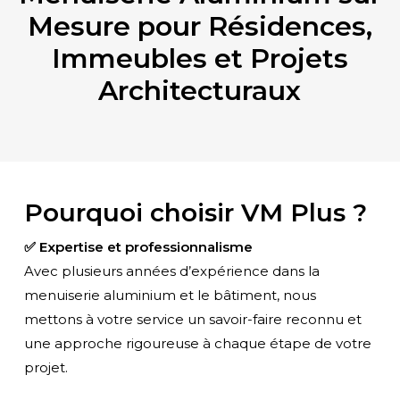
Mesure pour Résidences,
L’Excellence de la
Immeubles et Projets
Menuiserie
Architecturaux
pour l’Habitat Collectif
Baies vitrées, façades, fenêtres et garde-corps en aluminium pour immeubles résidentiels et commerciaux.
VOIR PLUS
CONTACT
Pourquoi choisir VM Plus ?
✅ Expertise et professionnalisme
Avec plusieurs années d’expérience dans la
menuiserie aluminium et le bâtiment, nous
mettons à votre service un savoir-faire reconnu et
une approche rigoureuse à chaque étape de votre
projet.