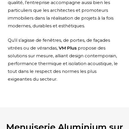
qualité, l’entreprise accompagne aussi bien les
Des créations personnalisées alliant design moderne, performance thermique et finitions luxueuses.
particuliers que les architectes et promoteurs
immobiliers dans la réalisation de projets à la fois
VOIR PLUS
CONTACT
modernes, durables et esthétiques.
Qu’il s’agisse de fenêtres, de portes, de façades
vitrées ou de vérandas,
VM Plus
propose des
solutions sur mesure, alliant design contemporain,
performance thermique et isolation acoustique, le
tout dans le respect des normes les plus
exigeantes du secteur.
Menuiserie Aluminium sur