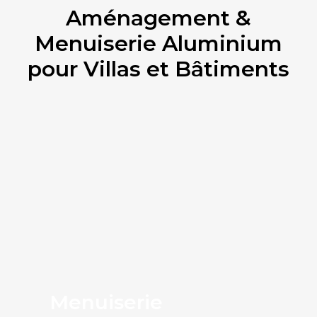
Aménagement &
Menuiserie Aluminium
pour Villas et Bâtiments
Pergola à Toile
Rétractable
La pergola idéale pour cafés, hôtels et espaces professionnels extérieurs
VOIR PLUS
CONTACT
Menuiserie