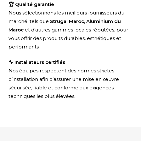
🏆 Qualité garantie
Nous sélectionnons les meilleurs fournisseurs du
marché, tels que
Strugal Maroc
,
Aluminium du
Maroc
et d’autres gammes locales réputées, pour
vous offrir des produits durables, esthétiques et
performants.
Pergola Bioclimatique
🔧 Installateurs certifiés
Profitez de l’ombre et du confort toute l’année avec une pergola design et fonctionnelle
Nos équipes respectent des normes strictes
VOIR PLUS
CONTACT
d’installation afin d’assurer une mise en œuvre
sécurisée, fiable et conforme aux exigences
techniques les plus élevées.