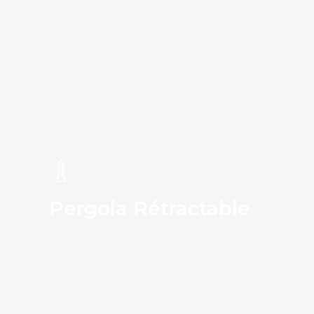
Système Verre
Des solutions en verre sur mesure pour sublimer vos espaces avec transparence, sécurité et design.
VOIR PLUS
Pergola Rétractable